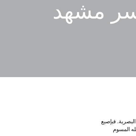
سر مشهد
البصرية. فبإصبع
له المسوم