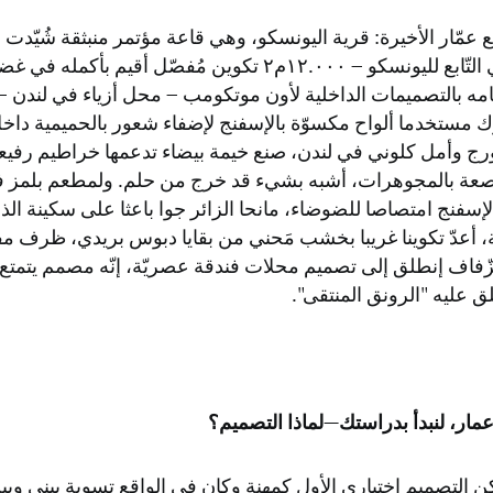
مّار الأخيرة: قرية اليونسكو، وهي قاعة مؤتمر منبثقة شُيّدت
مه بالتصميمات الداخلية لأون موتكومب – محل أزياء في لندن
ك مستخدما ألواح مكسوّة بالإسفنج لإضفاء شعور بالحميمية داخ
 وأمل كلوني في لندن، صنع خيمة بيضاء تدعمها خراطيم رفيعة
رصعة بالمجوهرات، أشبه بشيء قد خرج من حلم. ولمطعم بلمز في
إسفنج امتصاصا للضوضاء، مانحا الزائر جوا باعثا على سكينة ال
ة، أعدّ تكوينا غريبا بخشب مَحني من بقايا دبوس بريدي، ظرف م
ّفاف إنطلق إلى تصميم محلات فندقة عصريّة، إنّه مصمم يتمتع 
 عليه "الرونق المنتقى".
مار، لنبدأ بدراستك—لماذا التصميم؟
كن التصميم اختياري الأول كمهنة وكان في الواقع تسوية بيني وب