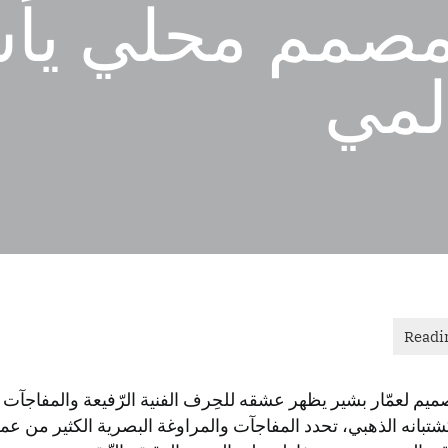
 مصمم محلي يأ
المي
صميم لعمّار بشير يظهر عشقه للحِرف الفنية الرّفيعة والمفاجآت 
تبانه الذهبي، تحدد المفاجآت والمراوغة البصرية الكثير من عم