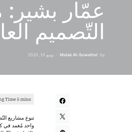
عمّار بشير:
التّصميم الع
by
Malak Al-Suwaihel
يونيو 10, 2020
تنوع مشاريع التّ
واحد مُغمد في كش