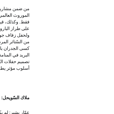
من ضمن مشاريع ع
فقط. وكذلك، قيا
على طراز البارو
ولحفل زفاف جورج
من السّتائر الم
كسى الجدران بال
البريد في المنام
تصميم حفلات الز
أسلوب مؤثر يطلق
ملاك السّويحل: ع
عمّار بشير: لم ي