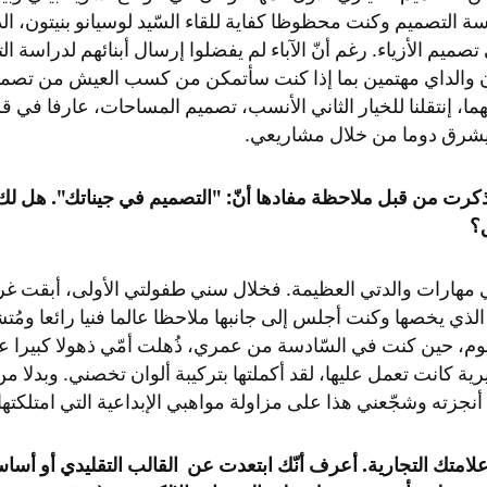
ة التصميم وكنت محظوظا كفاية للقاء السّيد لوسيانو بنيتون، ا
تصميم الأزياء. رغم أنّ الآباء لم يفضلوا إرسال أبنائهم لدراسة ا
ن والداي مهتمين بما إذا كنت سأتمكن من كسب العيش من تصميم 
ما، إنتقلنا للخيار الثاني الأنسب، تصميم المساحات، عارفا في ق
شرق دوما من خلال مشاريعي.
رت من قبل ملاحظة مفادها أنّ: "التصميم في جيناتك". هل ل
؟
ي مهارات والدتي العظيمة. فخلال سني طفولتي الأولى، أبقت غ
لذي يخصها وكنت أجلس إلى جانبها ملاحظا عالما فنيا رائعا ومُتش
 يوم، حين كنت في السّادسة من عمري، ذُهلت أمّي ذهولا كبيرا 
رية كانت تعمل عليها، لقد أكملتها بتركيبة ألوان تخصني. وبدلا من
نجزته وشجّعني هذا على مزاولة مواهبي الإبداعية التي امتلكته
علامتك التجارية. أعرف أنّك ابتعدت عن القالب التقليدي أو أس