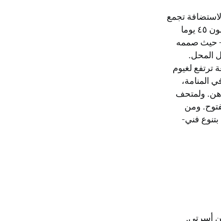
 لاستضافة تجمع
الموروث العالمي التّابع لليونسكو – ١٢.٠٠٠م٢ تكوين مُفصّل أقيم بأكمله في غضون ٤٥ يوما
 – حيث صممه
ل المحل.
 ترتفع لغيوم
 المنامة،
ذهن. ولمتحف
فتوح. ومن
بتنوع فني-
ين أسرتي.