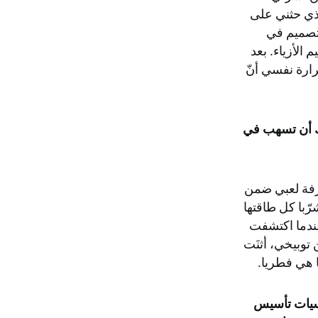
لذي حثني على
لتصميم في
الأزياء. بعد
رارة نفسي أنّ
ك أن تسهب في
رفة لعبي ضمن
رّبا كل طاقتها
عندما اكتشفت
 توبيخي، أثنَت
ا هي فطريا.
اسيات تأسيس