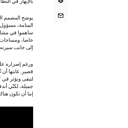
بالإبهار في النّ
يوضح المصمم البحر
المنامة، مسؤول 
خاصا، ومساحات ال
إلى جانب سيرته ا
ورغم إصراره على
قصير. غايتها أن 
لتبقى وتؤثر في ك
جميلة، لكنّي أندف
إما أن تكون هناك 