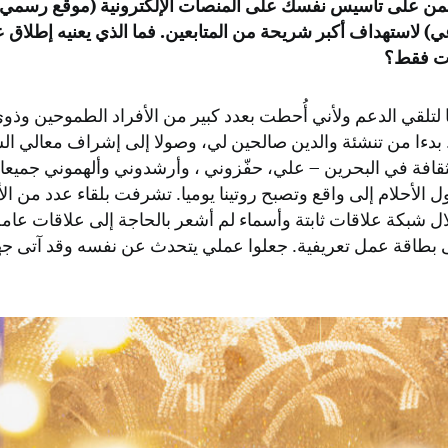
من على تأسيس نفسك على المنصات الإلكترونية (موقع رسمي
ي) لاستهداف أكبر شريحة من المتابعين. فما الذي يعنيه إطلاق 
ات فقط؟
 لتلقي الدعم ولأني أُحطت بعدد كبير من الأفراد الطموحين وذو
 بدءا من تنشئة والدين صالحين لي، وصولا إلى إشراف معالي ا
لثقافة في البحرين – علي، حفّزوني ، وأرشدوني وألهموني جميعا
ل الأحلام إلى واقع وتصبح روتينا يوميا. تشرفت بلقاء عدد من 
ل شبكة علاقات ثابتة وأسماء لم أشعر بالحاجة إلى علاقات عامة
ى بطاقة عمل تعريفية. جعلوا عملي يتحدث عن نفسه وقد آتى جهد