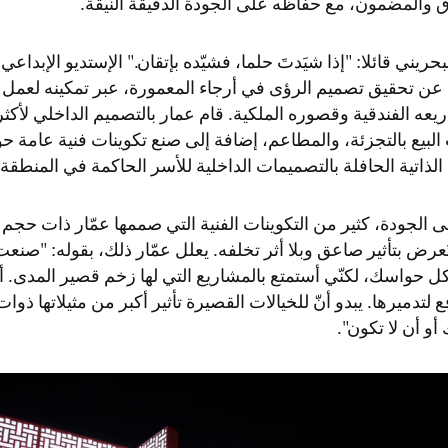
طاق والمضمون، مع حفاظه على الجودة الدقيقة النّيقة.
يني قائلا: "إذا شيَدتَ حلما، فشيّده بإتقان." الإستديو الإبداع
عن تحقيق تصميم الرؤى في أرجاء المعمورة، عبر تمكينه لعمل ا
بيع بالتجزئة، والمطاعم، إضافة إلى صنع تكوينات فنية عامة حول
لذاتية الحافلة بالتصميمات الداخلية للأسر الحاكمة في المنطقة.
 الجودة، كثير من التكوينات الفنية التي صممها عمّار ذات حج
تُعرض بتأثير صاعق وبلا أثر تخلفه. يعلل عمّار ذلك، بقوله: "صنعت
ل حواسك، لكنّي أستمتع بالمشاريع التي لها زخم قصير المدى. أن
ع لتدميرها. يبدو أنّ للخيالات القصيرة تأثير أكبر من مثيلاتها ذو
أو أن لا تكون".