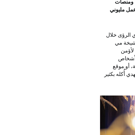
 ومنصات
عمل مليوني
ي الرؤى خلال
لشيخة مي
 لأؤمن
الأشخاص
، أو موقع
ي أُكله بكثير