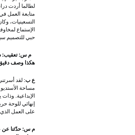
لطالما أردت دراس
متابعة العمل في 
التسعينيات، وكا
الإستماع لمخاوفه
حبي للتصميم سي
م س: تعقيب: ذك
هكذا وصف دقيق
ع ب
: لقد أسرتن
مساحة الأستديو ا
الإبداعية. وذات
إنهائي للوحة حري
على العمل الذي أ
م س: حدّثنا عن 