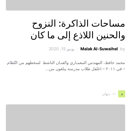
مساحات الذاكرة: النزوح
والحنين اللاذع إلى ما كان
by
Malak Al-Suwaihel
يونيو 15, 2020
محمد حافظ، المهندس المعمـاري والفنـان الناشط لسخطهم من النّظام
– في ٢٠١١ – اعتُقل طلاب مدرسة يبلغون من…
د
ديوان