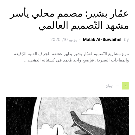
عمّار بشير: مصمم محلي يأسر
مشهد التّصميم العالمي
by
Malak Al-Suwaihel
يونيو 10, 2020
تنوع مشاريع التّصميم لعمّار بشير يظهر عشقه للحِرف الفنية الرّفيعة
والمفاجآت البصرية. فبإصبع واحد مُغمد في كشتبانه الذهبي،…
د
ديوان