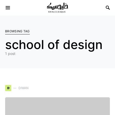
Search for:
BROWSING TAG
school of design
1 post
D
DIWAN