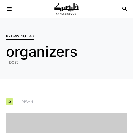
Search for:
BROWSING TAG
organizers
1 post
D
DIWAN