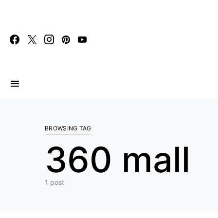
Search for:
BROWSING TAG
360 mall
1 post