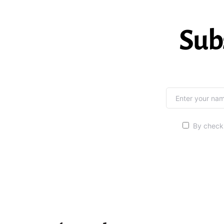
Sub
By checki