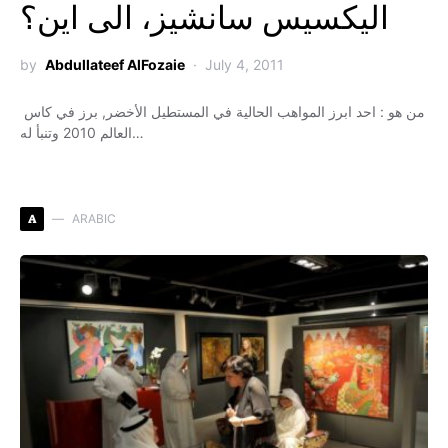
اليكسيس سانشيز، الى اين؟
by
Abdullateef AlFozaie
July 4, 2011
من هو : احد ابرز المواهب الحالية في المستطيل الأخضر, برز في كاس
العالم 2010 وتنبأ له…
A
ARABIC