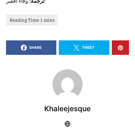
ترجمة
:
وفاء افقير
SHARE
TWEET
Khaleejesque