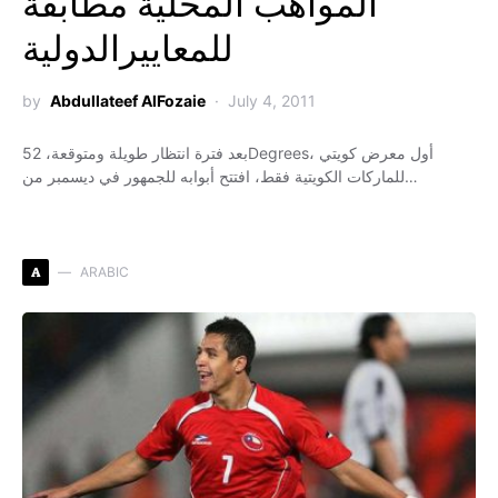
المواهب المحلية مطابقة
للمعاييرالدولية
by
Abdullateef AlFozaie
July 4, 2011
بعد فترة انتظار طويلة ومتوقعة، 52Degrees، أول معرض كويتي
للماركات الكويتية فقط، افتتح أبوابه للجمهور في ديسمبر من…
A
ARABIC