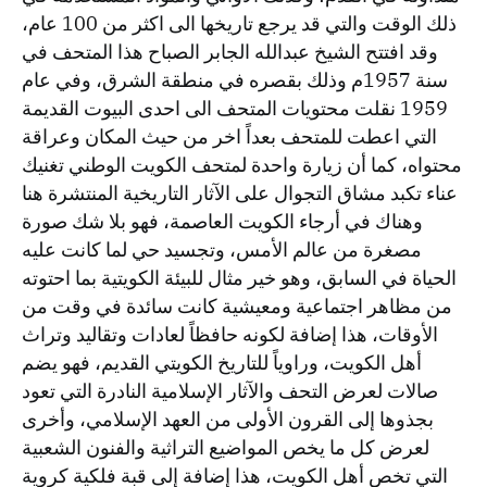
ذلك الوقت والتي قد يرجع تاريخها الى اكثر من 100 عام،
وقد افتتح الشيخ عبدالله الجابر الصباح هذا المتحف في
سنة 1957م وذلك بقصره في منطقة الشرق، وفي عام
1959 نقلت محتويات المتحف الى احدى البيوت القديمة
التي اعطت للمتحف بعداً اخر من حيث المكان وعراقة
محتواه، كما أن زيارة واحدة لمتحف الكويت الوطني تغنيك
عناء تكبد مشاق التجوال على الآثار التاريخية المنتشرة هنا
وهناك في أرجاء الكويت العاصمة، فهو بلا شك صورة
مصغرة من عالم الأمس، وتجسيد حي لما كانت عليه
الحياة في السابق، وهو خير مثال للبيئة الكويتية بما احتوته
من مظاهر اجتماعية ومعيشية كانت سائدة في وقت من
الأوقات، هذا إضافة لكونه حافظاً لعادات وتقاليد وتراث
أهل الكويت، وراوياً للتاريخ الكويتي القديم، فهو يضم
صالات لعرض التحف والآثار الإسلامية النادرة التي تعود
بجذوها إلى القرون الأولى من العهد الإسلامي، وأخرى
لعرض كل ما يخص المواضيع التراثية والفنون الشعبية
التي تخص أهل الكويت، هذا إضافة إلى قبة فلكية كروية