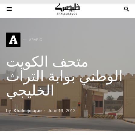
Search for:
A
ARABIC
متحف الكويت
الوطني بوابة التراث
الخليجي
by
Khaleejesque
June 19, 2012