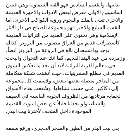
بدايتها، والقسم السادس فهو القبة السماوية وهي قبتين
اساسيتين الاولى معرض لبعض الادوات والاجهزة القديمة
والاخرى تعنى بالفلك والنجوم ورؤية الكواكب الاخرى، اما
القسم السابع والاخير فهو مجموعة الصباح في دار الآثار
الإسلامية وهي تحتوي على العديد من التراثيات القديمة
كأسطرلاب قديم من العراق مصبوب من البرونز، كذلك
يوجد بها شمعدان بالغ في الروعة من البرونز ايضأ،
وزمردة من عهد الهند القديم، كما انك عند التجوال والبحث
في معالم القرية التراثية لابد أن تجد ما يعكس السوق
القديم في مطلع العشرينيات، حيث أنشئت شبكة متكاملة
من المتاجر متصلة بعضها ببعض، وقسمت كل مجموعة
إلى دكاكين على حسب نشاطها، وسُقفت هذه الأسواق
لحماية مرتاديها من الظروف الجوية القاسية في الصيف
والشتاء، ولو تحدثنا قليلاً عن بعض البيوت القديمة
الموجودة داخل المتحف لأخترنا بيت البدر.
بني بيت البدر من الطين والصخر الحجري، ورفع سقفه