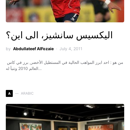
اليكسيس سانشيز، الى اين؟
by
Abdullateef AlFozaie
July 4, 2011
من هو : احد ابرز المواهب الحالية في المستطيل الأخضر, برز في كاس
العالم 2010 وتنبأ له…
A
ARABIC