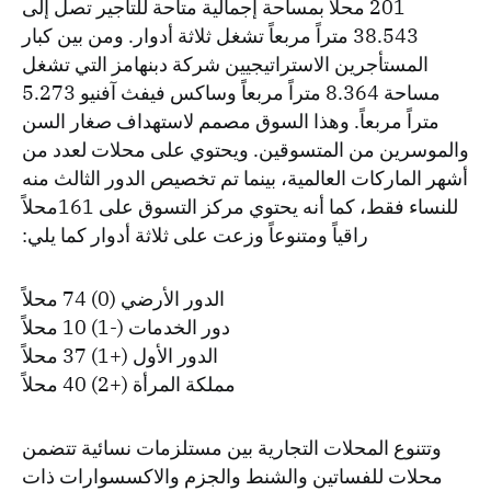
201 محلاً بمساحة إجمالية متاحة للتأجير تصل إلى
38.543 متراً مربعاً تشغل ثلاثة أدوار. ومن بين كبار
المستأجرين الاستراتيجيين شركة دبنهامز التي تشغل
مساحة 8.364 متراً مربعاً وساكس فيفث آفنيو 5.273
متراً مربعاً. وهذا السوق مصمم لاستهداف صغار السن
والموسرين من المتسوقين. ويحتوي على محلات لعدد من
أشهر الماركات العالمية، بينما تم تخصيص الدور الثالث منه
للنساء فقط، كما أنه يحتوي مركز التسوق على 161محلاً
راقياً ومتنوعاً وزعت على ثلاثة أدوار كما يلي:
الدور الأرضي (0) 74 محلاً
دور الخدمات (-1) 10 محلاً
الدور الأول (+1) 37 محلاً
مملكة المرأة (+2) 40 محلاً
وتتنوع المحلات التجارية بين مستلزمات نسائية تتضمن
محلات للفساتين والشنط والجزم والاكسسوارات ذات