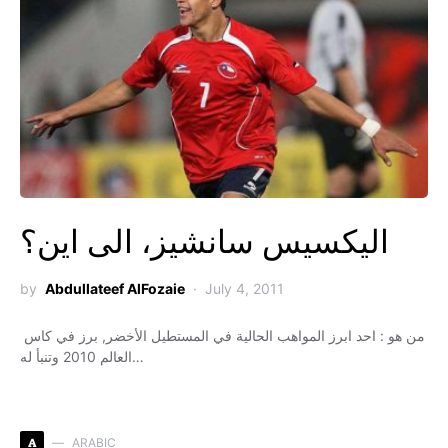
اليكسيس سانشيز، الى اين؟
by
Abdullateef AlFozaie
July 4, 2011
من هو : احد ابرز المواهب الحالية في المستطيل الأخضر, برز في كاس
العالم 2010 وتنبأ له…
A
ARABIC