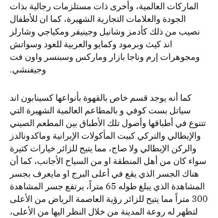
الماركات العالمية، وأخرى ذات مستلزمات رجالية بذات
الجودة والعلامات التجارية الشهيرة، كما ان للأطفال
نصيب من ذلك كأدمز وشانيل وجينيفر ومكياجي وشارلز
اند كيث وبرمود وكمايو والعربية للعود وسواتش
ومجوهرات إرم وناجا بازار وماركس وسبنسر واون فت
وجيفنشي.
كما أنه يوجد قسم خاص بالقهوة بأنواعها كسينابون اند
سياتل بست كوفي و بالمطاعم العالمية الشهيرة التي
تتنوع في أطباقها وأصول تلك الأطباق بين المطعم الصيني
والإيطالي والتركي كبيت المأكولات الإيرانية وماكدونالدز
والركن الإيطالي ولا صاج، مما يتيح للزائر خيارات كثيرة
سواء كان من أهل المنطقة او من السياح الأجانب، كما أن
هناك الجسر الذي يقع في أعلى البرج او مايعرف بجسر
المشاهدة الذي يبلغ طوله 65 متراً، يرتفع جسر المشاهدة
300 متراً مما يتيح للزائر رؤية العاصمة الرياض من الأعلى
لتظهر له روعة المدينة من خلال النظر اليها من الأعلى،