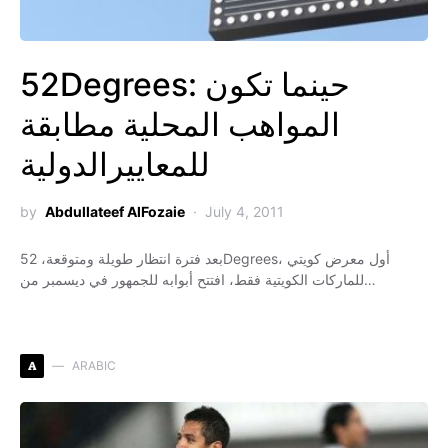
52Degrees: حينما تكون
المواهب المحلية مطابقة
للمعاييرالدولية
by
Abdullateef AlFozaie
July 4, 2011
بعد فترة انتظار طويلة ومتوقعة، 52Degrees، أول معرض كويتي
للماركات الكويتية فقط، افتتح أبوابه للجمهور في ديسمبر من…
A
ARABIC