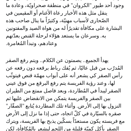
وجود أحد طيور "الكروان" في منطقة صحراويّة، وعادة ما
ينقل مثل هذه الأخبار رعاة الأغنام أو المقيمين في
الصّحارى لأسباب مهنيّة، وكثيرًاً ما ينال صاحب هذه
البشارة على مكافأة تقديرًاً له من هواة الصيد والمفتونين
به. وسرعان ما يستعد هؤلاء لرحلة القنص بعدّتهم
وعتادهم، وتبدأ المُغامرة.
يهدأ الجميع.. يصمتون عن الكلام.. ويتم رفع الصقر
المُدرّب من قبل عاليًا، ثم يُفك رباط برقعه دون رفعه عن
رأس الصقر كي يشعر أنه على أبواب مهمّة قنص فيتوثّب
لها، وعند رؤية الفريسة يتم رفع البرقع من فوق عيني
الصقر ليبدأ في المُطاردة، وبعد فاصل ممتع من الطيران
بين الصقر والفريسة يتمكن من الانقضاض عليها ثم
النزول بها إلى الأرض. وأثناء تلك المطاردة يُتابع "الصقّار"
صقره بالسيّارة في كلّ اتجاه، حتى إذا ما نزل إلى الأرض
مع فريسته يكون مستعدًاً بسكّين يذبح بها الفريسة، ويترك
الصقر يأكل كميّة قليلة من اللحم ليشعر بالمُكافأة، لكن