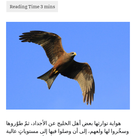
هواية توارثها بعض أهل الخليج عن الأجداد، ثمّ طوّروها
وسخّروا لها ولعهم، إلى أن وصلوا فيها إلى مستوياتٍ عالية