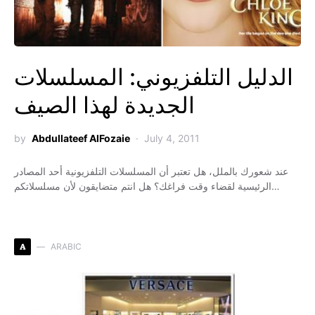
الدليل التلفزيوني: المسلسلات
الجديدة لهذا الصيف
by
Abdullateef AlFozaie
July 4, 2011
عند شعورك بالملل، هل تعتبر أن المسلسلات التلفزيونية أحد المصادر
الرئيسية لقضاء وقت فراغك؟ هل انتم متضايقون لأن مسلسلاتكم…
A
ARABIC