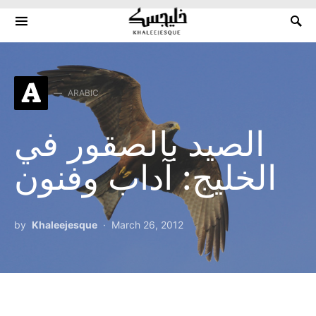
Search for:
A
ARABIC
الصيد بالصقور في
الخليج: آداب وفنون
by
Khaleejesque
March 26, 2012