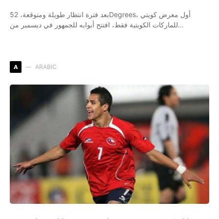
بعد فترة انتظار طويلة ومتوقعة، 52Degrees، أول معرض كويتي
للماركات الكويتية فقط، افتتح أبوابه للجمهور في ديسمبر من…
A
ARABIC