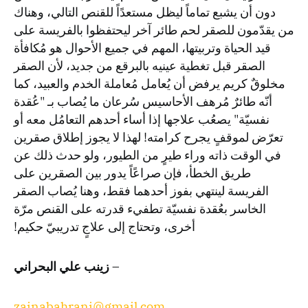
دون أن يشبع تماماً ليظل مستعدًاً للقنص التالي، وهناك
من يقدّمون للصقر لحم طائر آخر ليحتفظوا بالفريسة على
قيد الحياة وتربيتها، المهم في جميع الأحوال هو مُكافأة
الصقر قبل تغطية عينيه بالبرقع من جديد، لأن الصقر
مخلوقٌ كريم يرفض أن يُعامل مُعاملة الخدم والعبيد، كما
أنّه طائرٌ مُرهف الأحاسيس سُرعان ما يُصاب بـ "عُقدة
نفسيّة" يصعُب علاجها إذا أساء أحدهم التعامُل معه أو
تعرّض لموقفٍ يجرح كرامته! لهذا لا يجوز إطلاق صقرين
في الوقت ذاته وراء طيرٍ من الطيور، ولو حدث ذلك عن
طريق الخطأ، فإن صراعًاً يدور بين الصقرين على
الفريسة لينتهي بفوز أحدهما فقط، وهنا يُصاب الصقر
الخاسر بعُقدة نفسيّة تطفيء قدرته على القنص مرّة
أخرى، وتحتاج إلى علاجٍ تدريبيّ حكيم!
– زينب علي البحراني
zainabahrani@gmail.com