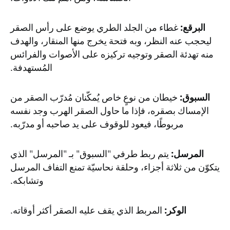
البرقع:
غطاء من الجلد الطري يوضع على رأس الصقر
ليحجب عنه النظر، وبه فتحة يخرج منها المنقار، والهدف
منه تهدئة الصقر وتوجيه تركيزه على الأصوات والفرائس
المُستهدفة.
السبوق:
خيطان من نوعٍ خاص يُمكّنان مُدرّب الصقر من
الإمساك بصقره، فإذا ما حاول الصقر الهرب وجد نفسه
مربوطًا، فيعود للوقوف على يد صاحبه أو مدرّبه.
المرسل:
يتم ربط طرفي "السبوق" بـ "المرسل" الذي
يتكوّن من ثلاثة أجزاء، وحلقة نحاسيّة تمنع التفاف المرسل
وتشابكه.
الوكر:
المربط الذي يقف عليه الصقر أكثر أوقاته.