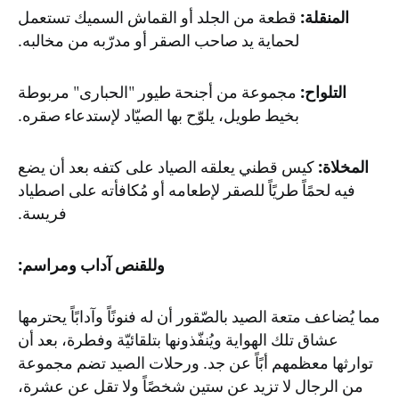
المنقلة:
قطعة من الجلد أو القماش السميك تستعمل
لحماية يد صاحب الصقر أو مدرّبه من مخالبه.
التلواح:
مجموعة من أجنحة طيور "الحبارى" مربوطة
بخيط طويل، يلوّح بها الصيّاد لإستدعاء صقره.
المخلاة:
كيس قطني يعلقه الصياد على كتفه بعد أن يضع
فيه لحمًاً طريًاً للصقر لإطعامه أو مُكافأته على اصطياد
فريسة.
وللقنص آداب ومراسم:
مما يُضاعف متعة الصيد بالصّقور أن له فنونًاً وآدابًاً يحترمها
عشاق تلك الهواية ويُنفّذونها بتلقائيّة وفطرة، بعد أن
توارثها معظمهم أبًاً عن جد. ورحلات الصيد تضم مجموعة
من الرجال لا تزيد عن ستين شخصًاً ولا تقل عن عشرة،