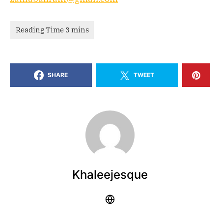
SHARE
TWEET
Khaleejesque