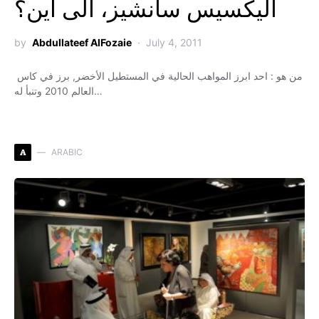
اليكسيس سانشيز، الى اين؟
by
Abdullateef AlFozaie
July 4, 2011
من هو : احد ابرز المواهب الحالية في المستطيل الأخضر, برز في كاس
العالم 2010 وتنبأ له…
A
ARABIC