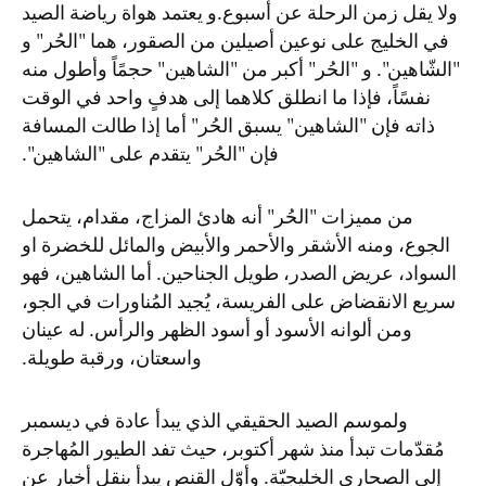
ولا يقل زمن الرحلة عن أسبوع.و يعتمد هواة رياضة الصيد
في الخليج على نوعين أصيلين من الصقور، هما "الحُر" و
"الشّاهين". و "الحُر" أكبر من "الشاهين" حجمًاً وأطول منه
نفسًاً، فإذا ما انطلق كلاهما إلى هدفٍ واحد في الوقت
ذاته فإن "الشاهين" يسبق الحُر" أما إذا طالت المسافة
فإن "الحُر" يتقدم على "الشاهين".
من مميزات "الحُر" أنه هادئ المزاج، مقدام، يتحمل
الجوع، ومنه الأشقر والأحمر والأبيض والمائل للخضرة او
السواد، عريض الصدر، طويل الجناحين. أما الشاهين، فهو
سريع الانقضاض على الفريسة، يُجيد المُناورات في الجو،
ومن ألوانه الأسود أو أسود الظهر والرأس. له عينان
واسعتان، ورقبة طويلة.
ولموسم الصيد الحقيقي الذي يبدأ عادة في ديسمبر
مُقدّمات تبدأ منذ شهر أكتوبر، حيث تفد الطيور المُهاجرة
إلى الصحارى الخليجيّة. وأوّل القنص يبدأ بنقل أخبار عن