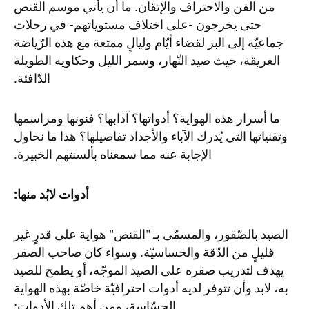
من الفن والاحتراف والإتقان. ما أن يأتي موسم القنص
حتى يخرجون -على اختلاف مستوياتهم- في رحلات
جماعيّة إلى البر لقضاء أيّام وليالٍ ممتعة مع هذه الرّياضة
العريقة، حيث صيد النّهار، وسمر الليل وحكاويه الطويلة
الدّافئة.
ما أسرار هذه الهواية؟ أدواتها؟ آدابها؟ فنونها ومراسمها
وتقنياتها التي يُدرك الآباء والأجداد تفاصيلها؟ هذا ما نحاول
الإجابة عنه مما سمعناه بألسنتهم الخبيرة.
أدوات لابُد منها:
الصيد بالصّقور، والمسمّى بـ "القنص" هواية على قدرٍ غير
قليلٍ من الدّقة والحساسيّة. وسواء كان صاحب الصقر
يهدف لتدريب صقره على الصيد الموجّه، أو يطمح للصيد
به، لابد وأن تتوفر لديه أدوات احترافيّة خاصّة بهذه الهواية
الحسّاسة، ومن أهم تلك الأدوات: