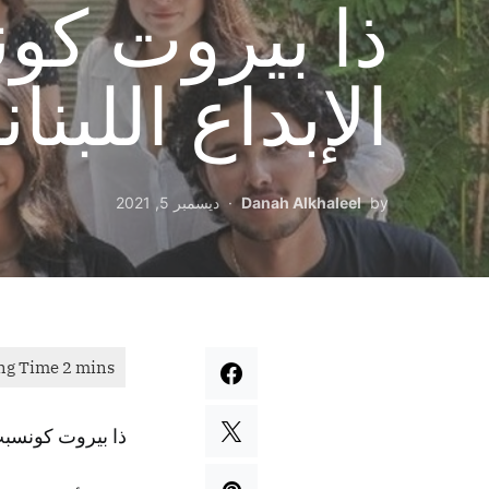
ذا بيروت كو
الإبداع اللبنان
by
Danah Alkhaleel
ديسمبر 5, 2021
ذا بيروت كونسبت