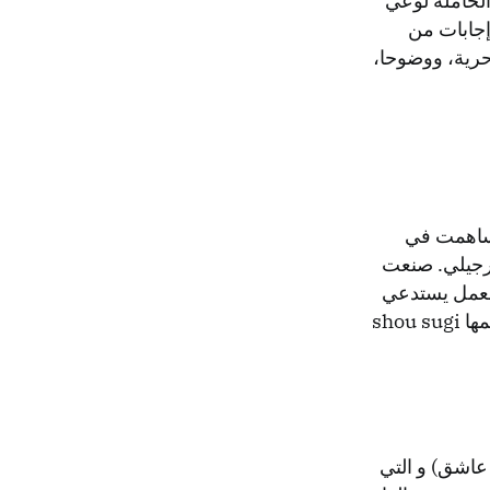
لخاملة لوعي
إجابات من
 حرية، ووضوحا،
 ساهمت في
ورجيلي. صنعت
العمل يستدعي
فكرة إعادة بث الروح في ما قد يبدو ميتا. استخدم الفنّان بورجيلي تقنيّة يابانيّة اسمها shou sugi
عاشق) و التي