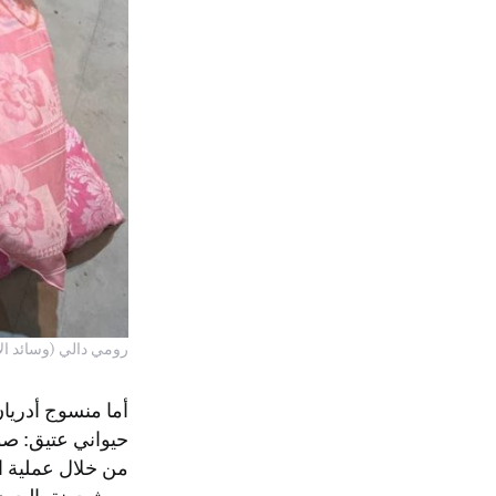
رومي دالي (وسائد الأ
أما منسوج أدريا
حيواني عتيق: صو
من خلال عملية ال