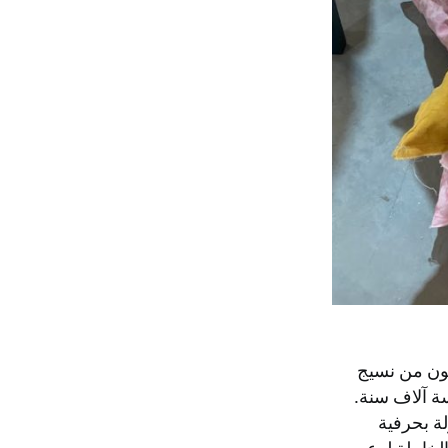
كون من نسيج
ة آلاف سنة.
لة بحرفية