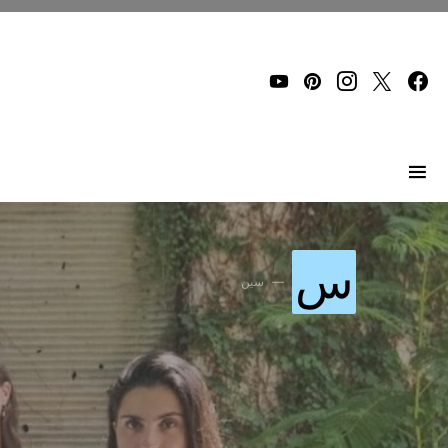
Search for:
س
سين