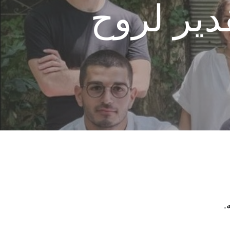
دير لروح
.