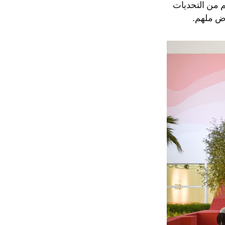
م من التحديات
رض ملهم.