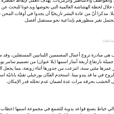
والعواطف والأساطير والرمزيات. يهدف العمل لإيقاظ الفطرة ا
خلال لحظة الهشاشة العالمية التي نخوضها ويدعونا للبحث عن 
ا. مذكرا أنّ من عادة البشر تاريخيّا أن يجدوا في أوقات المحن
محتمل تغير منظورهم بإبداعية نحو مستقبل أفضل.
تداخلة)
ف هي مبادرة تروج أعمال المصممين اللبنانيين المستقلين، وقد
ميلة بارتفاع أربعة أمتار اسمها (بلا عنوان) من تصميم سامر ب
مرها مئتي سنة، انتزعت من جذورها أثناء زوبعة، مما يجعل 
الي خياط بصنع قواعد يدوية للشمع في مجموعة اسمها (خطاب 