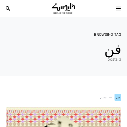
Search for:
BROWSING TAG
فن
3 posts
س
سين